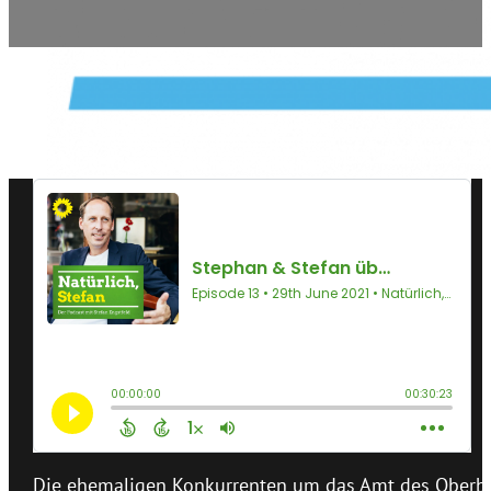
Die ehemaligen Konkurrenten um das Amt des Oberbü