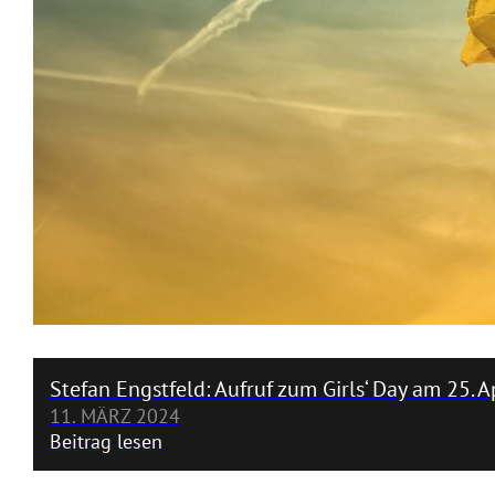
Stefan Engstfeld: Aufruf zum Girls‘ Day am 25. Ap
11. MÄRZ 2024
Beitrag lesen