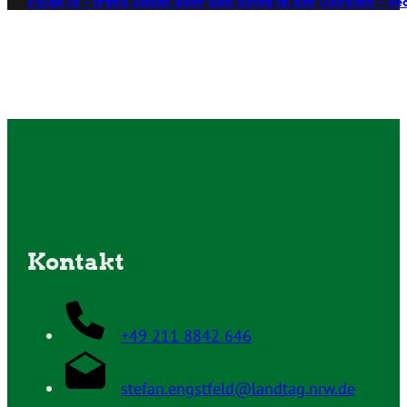
Folge 18 – Iryna Shum über den Krieg in der Ukraine – 
Kontakt
+49 211 8842 646
stefan.engstfeld@landtag.nrw.de