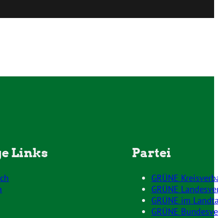
e Links
Partei
ich
GRÜNE Kreisverb
h
GRÜNE Landesve
GRÜNE im Landt
GRÜNE Bundesve