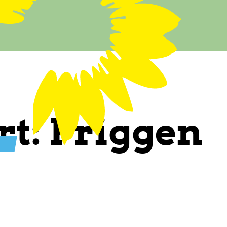
rt:
Priggen