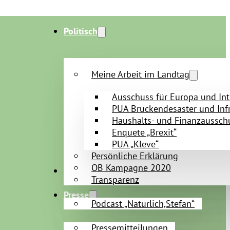
Politisch
Meine Arbeit im Landtag
Ausschuss für Europa und Int
PUA Brückendesaster und Infr
Haushalts- und Finanzaussch
Enquete „Brexit“
PUA „Kleve“
Persönliche Erklärung
OB Kampagne 2020
Persönlich
Transparenz
Presse
Podcast „Natürlich,Stefan“
Pressemitteilungen