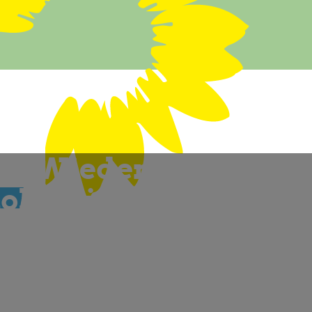
ßt Wiedereinführung
okratie