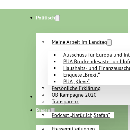
Politisch
Meine Arbeit im Landtag
Ausschuss für Europa und Int
PUA Brückendesaster und Infr
Haushalts- und Finanzaussch
Enquete „Brexit“
PUA „Kleve“
Persönliche Erklärung
OB Kampagne 2020
Persönlich
Transparenz
Presse
Podcast „Natürlich,Stefan“
Pressemitteilungen