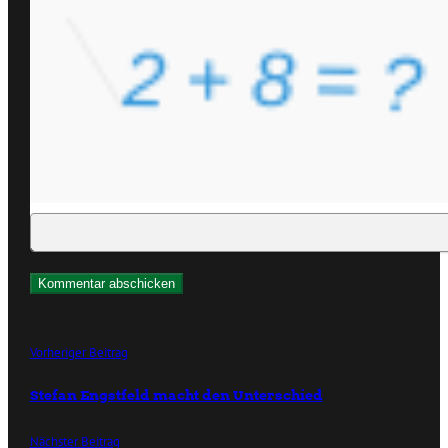
Vorheriger Beitrag
Stefan Engstfeld macht den Unterschied
Nächster Beitrag