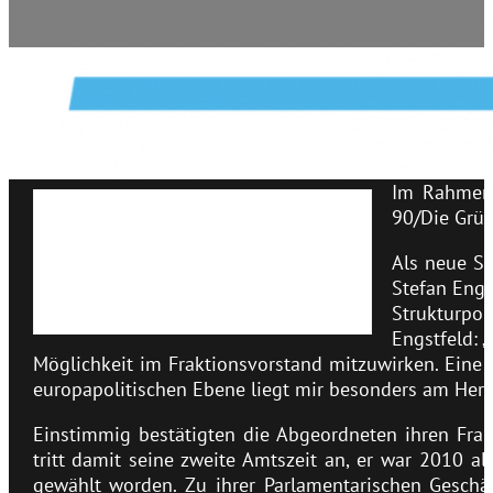
Im Rahmen 
90/Die Grün
v.l.n.r.: Verena Schäffer, Reiner Priggen,
Sigrid Beer, Stefan Engstfeld, Daniela
Als neue St
Schneckenburger, Mehrdad
Stefan Engs
Mostofizadeh
Strukturpol
Engstfeld: 
Möglichkeit im Fraktionsvorstand mitzuwirken. Eine
europapolitischen Ebene liegt mir besonders am Herz
Einstimmig bestätigten die Abgeordneten ihren Frak
tritt damit seine zweite Amtszeit an, er war 2010 a
gewählt worden. Zu ihrer Parlamentarischen Geschäf