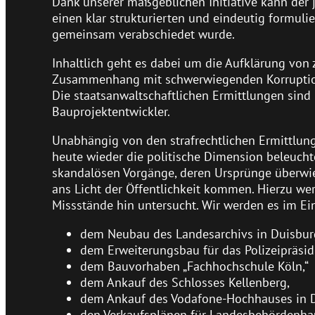
Dank unserer maßgeblichen Initiative kann der 
einen klar strukturierten und eindeutig formuli
gemeinsam verabschiedet wurde.
Inhaltlich geht es dabei um die Aufklärung von
Zusammenhang mit schwerwiegenden Korruption
Die staatsanwaltschaftlichen Ermittlungen sind
Bauprojektentwickler.
Unabhängig von den strafrechtlichen Ermittlun
heute wieder die politische Dimension beleuchte
skandalösen Vorgänge, deren Ursprünge überwieg
ans Licht der Öffentlichkeit kommen. Hierzu w
Missstände hin untersucht. Wir werden es im 
dem Neubau des Landesarchivs in Duisbur
dem Erweiterungsbau für das Polizeipräsid
dem Bauvorhaben „Fachhochschule Köln,“
dem Ankauf des Schlosses Kellenberg,
dem Ankauf des Vodafone-Hochhauses in D
den Verkaufsplänen für Landesbehördenha