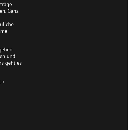
träge
en. Ganz
uliche
orme
sgehen
nen und
ns geht es
en