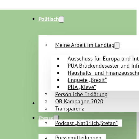
Politisch
Meine Arbeit im Landtag
Ausschuss für Europa und Int
PUA Brückendesaster und Infr
Haushalts- und Finanzaussch
Enquete „Brexit“
PUA „Kleve“
Persönliche Erklärung
OB Kampagne 2020
Persönlich
Transparenz
Presse
Podcast „Natürlich,Stefan“
Pressemitteilungen