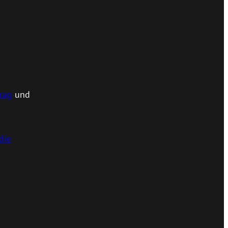
rag
und
die