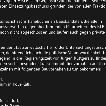
jetzige PUA BLB – im Gegensatz zum damaligen – seine Ar
erten Einsetzungsbeschluss gründen, der von allen Frakti
 zunächst sechs hanebüchenen Bauskandalen, die alle in
svorwürfen gegenüber führenden Mitarbeitern des BLB 
 noch nicht abgeschlossen und laufen auch gegen private
gen der Staatsanwaltschaft wird der Untersuchungsaussc
n, damit endlich auch die politische Verantwortlichkeit fü
end in die Regierungszeit von Jürgen Rüttgers zu finden
erden sechs besonders krasse Immobilienvorhaben auf ihr
Einzelnen mit folgenden Bauvorhaben zu tun bekommen:
g,
ium in Köln-Kalk,
üsseldorf,
us in Bonn.