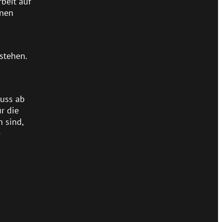
beit auf
onen
stehen.
huss ab
r die
 sind,
e