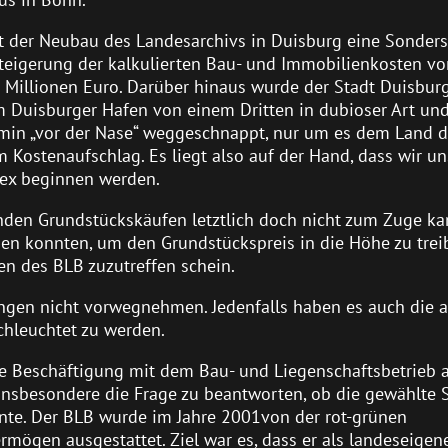
der Neubau des Landesarchivs in Duisburg eine Sonders
Steigerung der kalkulierten Bau- und Immobilienkosten v
00 Millionen Euro. Darüber hinaus wurde der Stadt Duisburg
 Duisburger Hafen von einem Dritten in dubioser Art un
emin „vor der Nase“ weggeschnappt, nur um es dem Land 
 Kostenaufschlag. Es liegt also auf der Hand, dass wir un
ex beginnen werden.
nden Grundstückskäufen letztlich doch nicht zum Zuge kam
en konnten, um den Grundstückspreis in die Höhe zu treib
n des BLB zuzutreffen schein.
ungen nicht vorwegnehmen. Jedenfalls haben es auch die 
chleuchtet zu werden.
e Beschäftigung mit dem Bau- und Liegenschaftsbetrieb a
nsbesondere die Frage zu beantworten, ob die gewählte S
nte. Der BLB wurde im Jahre 2001von der rot-grünen
ögen ausgestattet. Ziel war es, dass er als landeseigen