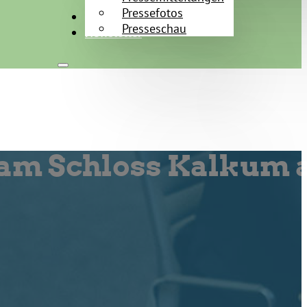
Pressefotos
Kontakt
Presseschau
Newsletter
am Schloss Kalkum 