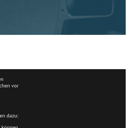
en
ächen vor
en dazu:
k können