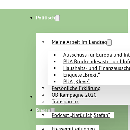
Politisch
Meine Arbeit im Landtag
Ausschuss für Europa und Int
PUA Brückendesaster und Infr
Haushalts- und Finanzaussch
Enquete „Brexit“
PUA „Kleve“
Persönliche Erklärung
OB Kampagne 2020
Persönlich
Transparenz
Presse
Podcast „Natürlich,Stefan“
Pressemitteilungen