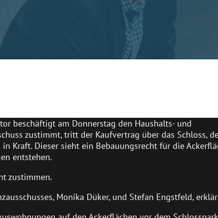
stor beschäftigt am Donnerstag den Haushalts- und
huss zustimmt, tritt der Kaufvertrag über das Schloss, d
n Kraft. Dieser sieht ein Bebauungsrecht für die Ackerfl
en entstehen.
ht zustimmen.
zausschusses, Monika Düker, und Stefan Engstfeld, erklär
xuswohnungen auf den Ackerflächen vor dem Schlosspar