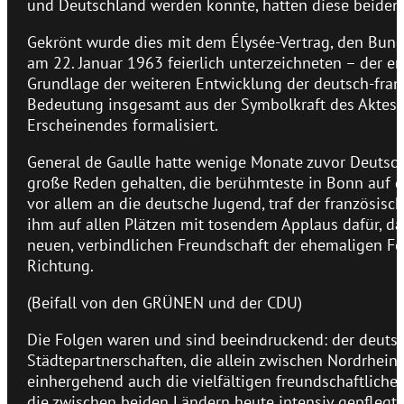
und Deutschland werden konnte, hatten diese beiden
Gekrönt wurde dies mit dem Élysée-Vertrag, den Bund
am 22. Januar 1963 feierlich unterzeichneten – der er
Grundlage der weiteren Entwicklung der deutsch-fran
Bedeutung insgesamt aus der Symbolkraft des Aktes a
Erscheinendes formalisiert.
General de Gaulle hatte wenige Monate zuvor Deutsch
große Reden gehalten, die berühmteste in Bonn auf d
vor allem an die deutsche Jugend, traf der französi
ihm auf allen Plätzen mit tosendem Applaus dafür, d
neuen, verbindlichen Freundschaft der ehemaligen Fei
Richtung.
(Beifall von den GRÜNEN und der CDU)
Die Folgen waren und sind beeindruckend: der deutsc
Städtepartnerschaften, die allein zwischen Nordrhein
einhergehend auch die vielfältigen freundschaftlichen
die zwischen beiden Ländern heute intensiv gepflegt