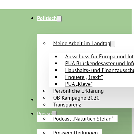
Politisch
Meine Arbeit im Landtag
Ausschuss für Europa und Int
PUA Brückendesaster und Infr
Haushalts- und Finanzaussch
Enquete „Brexit“
PUA „Kleve“
Persönliche Erklärung
OB Kampagne 2020
Persönlich
Transparenz
Presse
Podcast „Natürlich,Stefan“
Pressemitteilungen