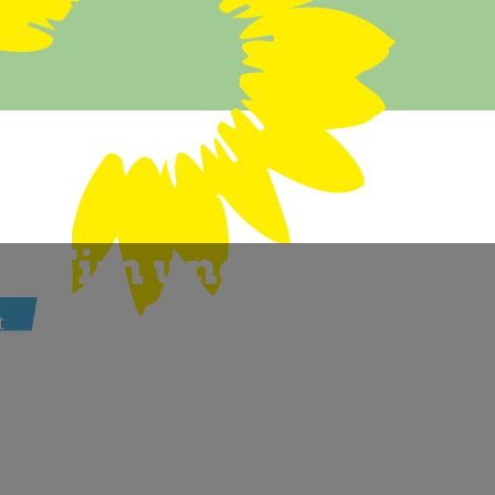
lü, Tim und Stefan 
t