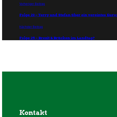
Vorheriger Beitrag
Folge 23 – Terry und Stefan über ein vereintes Eur
Nächster Beitrag
Folge 25 – Brexit & Brücken im Landtag?
Kontakt