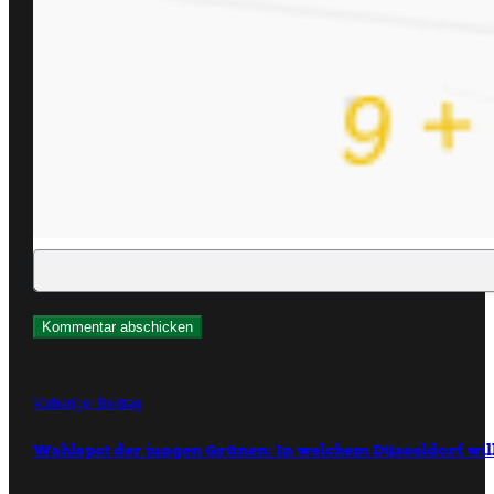
Vorheriger Beitrag
Wahlspot der jungen Grünen: In welchem Düsseldorf will