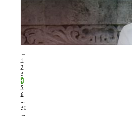
←
1
2
3
4
5
6
…
30
→