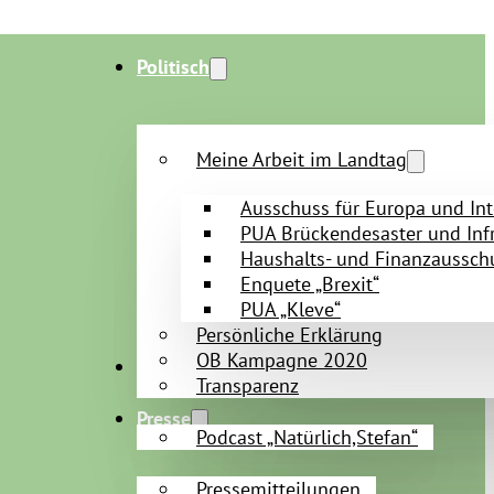
Politisch
Meine Arbeit im Landtag
Ausschuss für Europa und Int
PUA Brückendesaster und Infr
Haushalts- und Finanzaussch
Enquete „Brexit“
PUA „Kleve“
Persönliche Erklärung
OB Kampagne 2020
Persönlich
Transparenz
Presse
Podcast „Natürlich,Stefan“
Pressemitteilungen