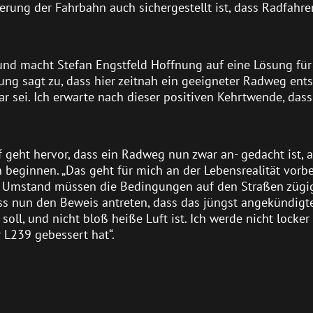
terung der Fahrbahn auch sichergestellt ist, dass Radfahr
 und macht Stefan Engstfeld Hoffnung auf eine Lösung für
ung sagt zu, dass hier zeitnah ein geeigneter Radweg ent
ar sei. Ich erwarte nach dieser positiven Kehrtwende, dass 
geht hervor, dass ein Radweg nun zwar an- gedacht ist, a
beginnen. „Das geht für mich an der Lebensrealität vorbei
m Umstand müssen die Bedingungen auf den Straßen zügi
ss nun den Beweis antreten, dass das jüngst angekündigt
ll, und nicht bloß heiße Luft ist. Ich werde nicht locker 
 L239 gebessert hat“.