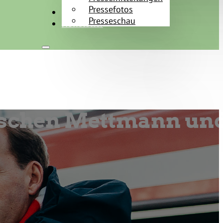
Pressefotos
Kontakt
Presseschau
Newsletter
wischen Mettmann un