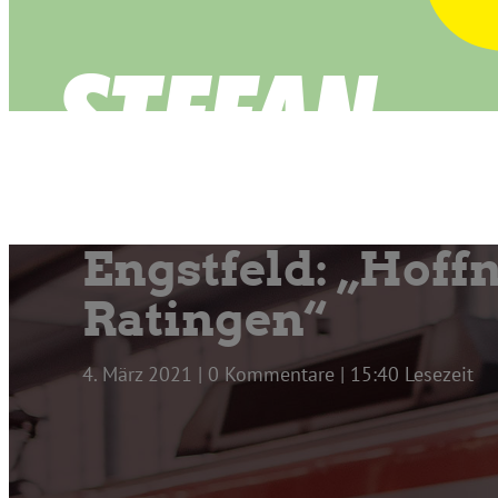
Engstfeld: „Hof
Ratingen“
4. März 2021 | 0 Kommentare | 15:40 Lesezeit