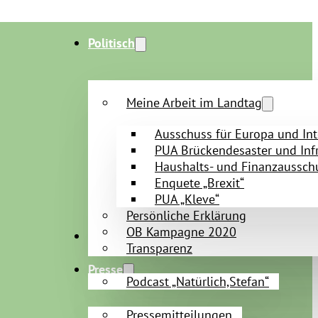
Politisch
Meine Arbeit im Landtag
Ausschuss für Europa und Int
PUA Brückendesaster und Infr
Haushalts- und Finanzaussch
Enquete „Brexit“
PUA „Kleve“
Persönliche Erklärung
OB Kampagne 2020
Persönlich
Transparenz
Presse
Podcast „Natürlich,Stefan“
Pressemitteilungen