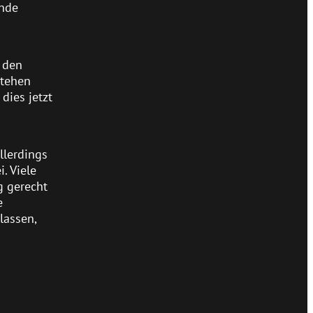
ende
 den
stehen
dies jetzt
llerdings
. Viele
g gerecht
e
lassen,